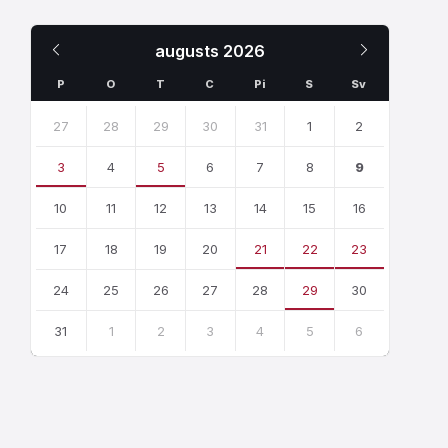
Iepriekšējais
Nākamais
augusts
2026
Mēnesis
Mēnesis
P
O
T
C
Pi
S
Sv
Skip
calendar
27
28
29
30
31
1
2
days
3
4
5
6
7
8
9
10
11
12
13
14
15
16
17
18
19
20
21
22
23
24
25
26
27
28
29
30
31
1
2
3
4
5
6
Atgriezties
uz
kalendārajām
dienām