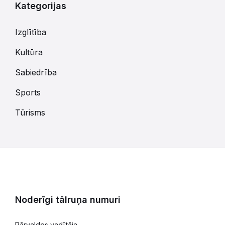
Kategorijas
Izglītība
Kultūra
Sabiedrība
Sports
Tūrisms
Noderīgi tālruņa numuri
Pārvaldes vadītāja