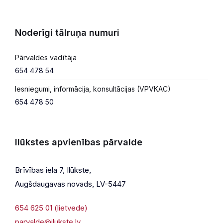
Noderīgi tālruņa numuri
Pārvaldes vadītāja
654 478 54
Iesniegumi, informācija, konsultācijas (VPVKAC)
654 478 50
Ilūkstes apvienības pārvalde
Brīvības iela 7, Ilūkste,
Augšdaugavas novads, LV-5447
654 625 01 (lietvede)
parvalde@ilukste.lv