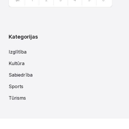
Atgriezties
uz
kalendārajām
dienām
Kategorijas
Izglītība
Kultūra
Sabiedrība
Sports
Tūrisms