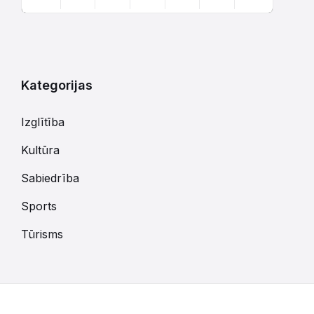
Atgriezties
uz
kalendārajām
dienām
Kategorijas
Izglītība
Kultūra
Sabiedrība
Sports
Tūrisms