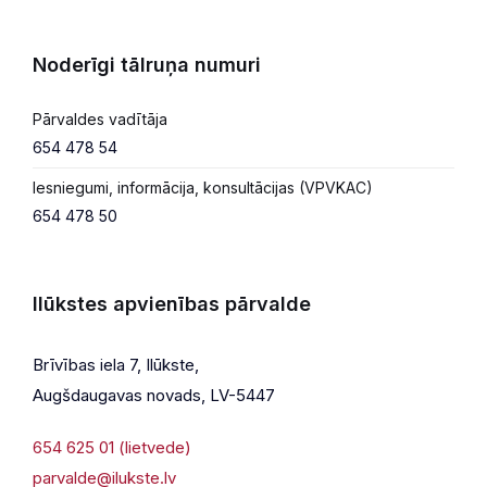
Noderīgi tālruņa numuri
Pārvaldes vadītāja
654 478 54
Iesniegumi, informācija, konsultācijas (VPVKAC)
654 478 50
Ilūkstes apvienības pārvalde
Brīvības iela 7, Ilūkste,
Augšdaugavas novads, LV-5447
654 625 01 (lietvede)
parvalde@ilukste.lv