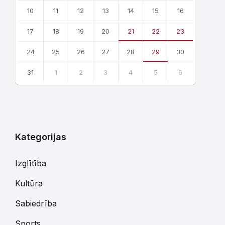
10
11
12
13
14
15
16
17
18
19
20
21
22
23
24
25
26
27
28
29
30
31
1
2
3
4
5
6
Atgriezties
uz
kalendārajām
dienām
Kategorijas
Izglītība
Kultūra
Sabiedrība
Sports