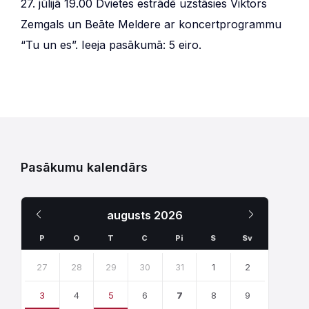
27. jūlijā 19.00 Dvietes estrādē uzstāsies Viktors
Zemgals un Beāte Meldere ar koncertprogrammu
“Tu un es”. Ieeja pasākumā: 5 eiro.
Pasākumu kalendārs
Iepriekšējais
Nākamais
augusts
2026
Mēnesis
Mēnesis
P
O
T
C
Pi
S
Sv
Skip
calendar
27
28
29
30
31
1
2
days
3
4
5
6
7
8
9