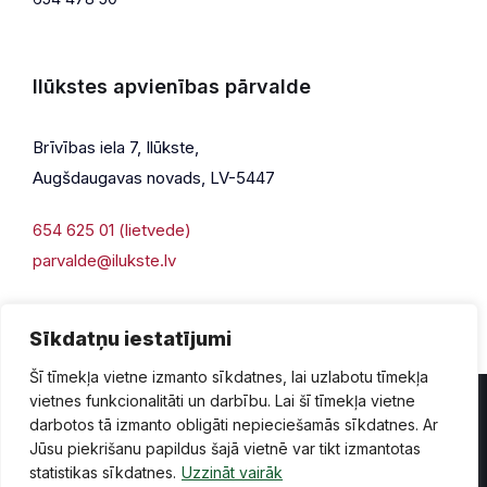
Ilūkstes apvienības pārvalde
Brīvības iela 7, Ilūkste,
Augšdaugavas novads, LV-5447
654 625 01 (lietvede)
parvalde@ilukste.lv
Sīkdatņu iestatījumi
Šī tīmekļa vietne izmanto sīkdatnes, lai uzlabotu tīmekļa
vietnes funkcionalitāti un darbību. Lai šī tīmekļa vietne
darbotos tā izmanto obligāti nepieciešamās sīkdatnes. Ar
Jūsu piekrišanu papildus šajā vietnē var tikt izmantotas
Privātuma politika
Piekļūstamība
Lapas karte
statistikas sīkdatnes.
Uzzināt vairāk