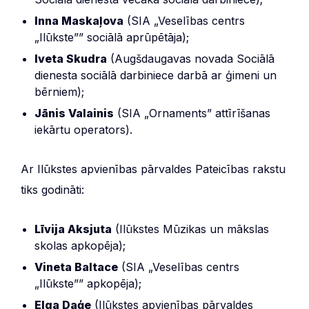
Inna Maskaļova
(SIA „Veselības centrs
„Ilūkste”” sociālā aprūpētāja);
Iveta Skudra
(Augšdaugavas novada Sociālā
dienesta sociālā darbiniece darbā ar ģimeni un
bērniem);
Jānis Valainis
(SIA „Ornaments” attīrīšanas
iekārtu operators).
Ar Ilūkstes apvienības pārvaldes Pateicības rakstu
tiks godināti:
Līvija Aksjuta
(Ilūkstes Mūzikas un mākslas
skolas apkopēja);
Vineta Baltace
(SIA „Veselības centrs
„Ilūkste”” apkopēja);
Elga Daģe
(Ilūkstes apvienības pārvaldes