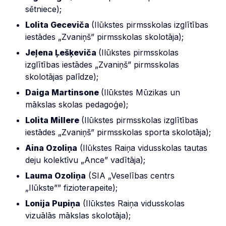
sētniece);
Lolita Geceviča
(Ilūkstes pirmsskolas izglītības
iestādes „Zvaniņš” pirmsskolas skolotāja);
Jeļena Ļešķeviča
(Ilūkstes pirmsskolas
izglītības iestādes „Zvaniņš” pirmsskolas
skolotājas palīdze);
Daiga Martinsone
(Ilūkstes Mūzikas un
mākslas skolas pedagoģe);
Lolita Millere
(Ilūkstes pirmsskolas izglītības
iestādes „Zvaniņš” pirmsskolas sporta skolotāja);
Aina Ozoliņa
(Ilūkstes Raiņa vidusskolas tautas
deju kolektīvu „Ance” vadītāja);
Lauma Ozoliņa
(SIA „Veselības centrs
„Ilūkste”” fizioterapeite);
Lonija Pupiņa
(Ilūkstes Raiņa vidusskolas
vizuālās mākslas skolotāja);