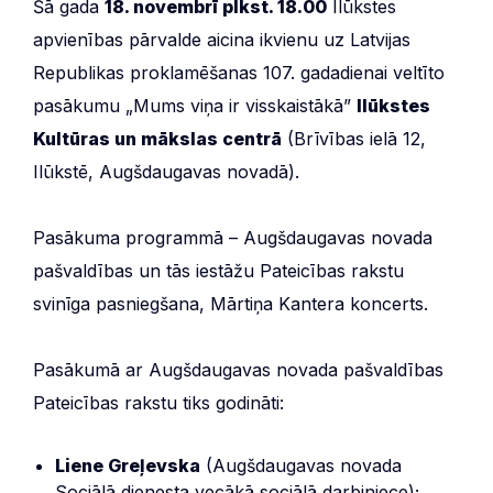
Šā gada
18. novembrī plkst. 18.00
Ilūkstes
apvienības pārvalde aicina ikvienu uz Latvijas
Republikas proklamēšanas 107. gadadienai veltīto
pasākumu „Mums viņa ir visskaistākā”
Ilūkstes
Kultūras un mākslas centrā
(Brīvības ielā 12,
Ilūkstē, Augšdaugavas novadā).
Pasākuma programmā – Augšdaugavas novada
pašvaldības un tās iestāžu Pateicības rakstu
svinīga pasniegšana, Mārtiņa Kantera koncerts.
Pasākumā ar Augšdaugavas novada pašvaldības
Pateicības rakstu tiks godināti:
Liene Greļevska
(Augšdaugavas novada
Sociālā dienesta vecākā sociālā darbiniece);