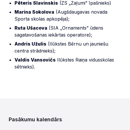
Pēteris Slavinskis
(ZS „Zaļumi” īpašnieks)
Marina Sokolova
(Augšdaugavas novada
Sporta skolas apkopēja);
Ruta Ušacova
(SIA „Ornaments” ūdens
sagatavošanas iekārtas operatore);
Andris Užulis
(Ilūkstes Bērnu un jauniešu
centra strādnieks);
Valdis Vansovičs
Ilūkstes Raiņa vidusskolas
sētnieks).
Pasākumu kalendārs