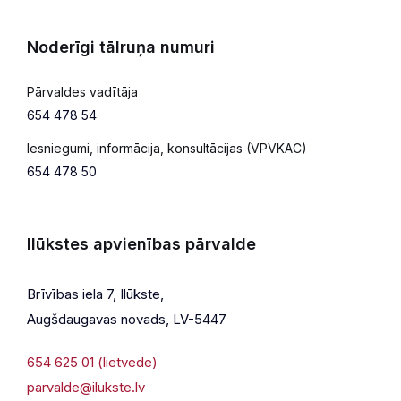
Noderīgi tālruņa numuri
Pārvaldes vadītāja
654 478 54
Iesniegumi, informācija, konsultācijas (VPVKAC)
654 478 50
Ilūkstes apvienības pārvalde
Brīvības iela 7, Ilūkste,
Augšdaugavas novads, LV-5447
654 625 01 (lietvede)
parvalde@ilukste.lv