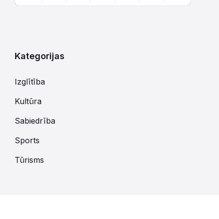
Atgriezties
uz
kalendārajām
dienām
Kategorijas
Izglītība
Kultūra
Sabiedrība
Sports
Tūrisms