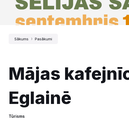
Sākums
Pasākumi
Mājas kafejnī
Eglainē
Tūrisms