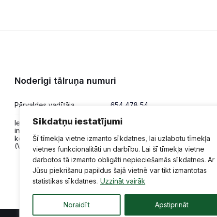
Noderīgi tālruņa numuri
Pārvaldes vadītāja
654 478 54
Sīkdatņu iestatījumi
Iesniegumi,
654 478 50
informācija,
Šī tīmekļa vietne izmanto sīkdatnes, lai uzlabotu tīmekļa
konsultācijas
(VPVKAC)
vietnes funkcionalitāti un darbību. Lai šī tīmekļa vietne
darbotos tā izmanto obligāti nepieciešamās sīkdatnes. Ar
Jūsu piekrišanu papildus šajā vietnē var tikt izmantotas
statistikas sīkdatnes.
Uzzināt vairāk
Noraidīt
Apstiprināt