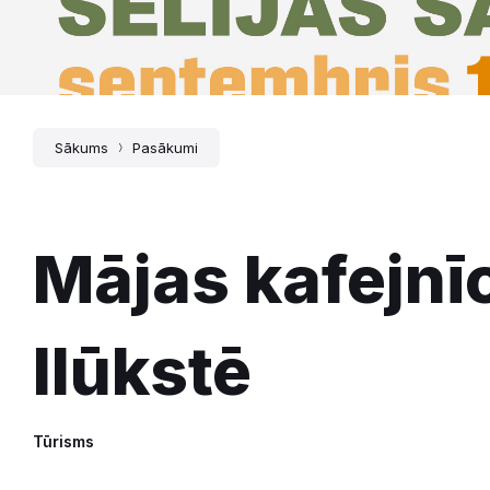
Sākums
Pasākumi
Mājas kafejnī
Ilūkstē
Tūrisms