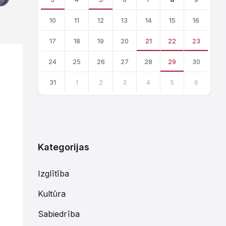
10
11
12
13
14
15
16
17
18
19
20
21
22
23
24
25
26
27
28
29
30
31
1
2
3
4
5
6
Atgriezties
uz
kalendārajām
dienām
Kategorijas
Izglītība
Kultūra
Sabiedrība