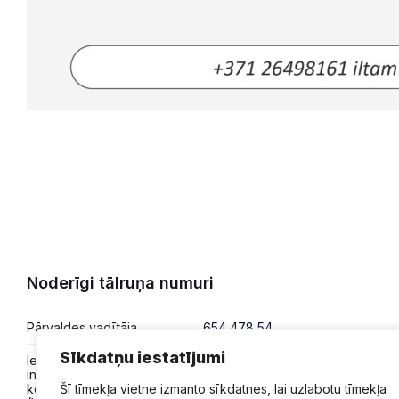
Noderīgi tālruņa numuri
Pārvaldes vadītāja
654 478 54
Sīkdatņu iestatījumi
Iesniegumi,
654 478 50
informācija,
Šī tīmekļa vietne izmanto sīkdatnes, lai uzlabotu tīmekļa
konsultācijas