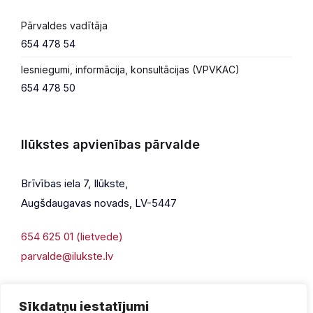
Pārvaldes vadītāja
654 478 54
Iesniegumi, informācija, konsultācijas (VPVKAC)
654 478 50
Ilūkstes apvienības pārvalde
Brīvības iela 7, Ilūkste,
Augšdaugavas novads, LV-5447
654 625 01 (lietvede)
parvalde@ilukste.lv
Sīkdatņu iestatījumi