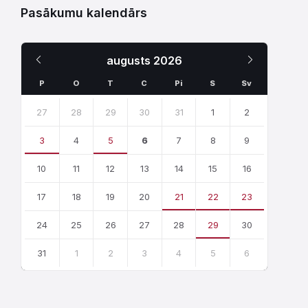
Pasākumu kalendārs
Iepriekšējais
Nākamais
augusts
2026
Mēnesis
Mēnesis
P
O
T
C
Pi
S
Sv
Skip
calendar
27
28
29
30
31
1
2
days
3
4
5
6
7
8
9
10
11
12
13
14
15
16
17
18
19
20
21
22
23
24
25
26
27
28
29
30
31
1
2
3
4
5
6
Atgriezties
uz
kalendārajām