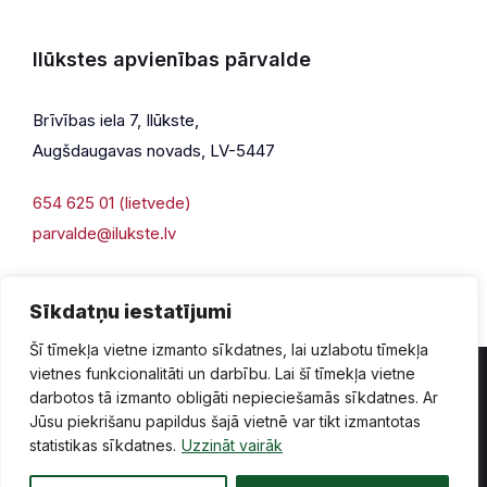
Ilūkstes apvienības pārvalde
Brīvības iela 7, Ilūkste,
Augšdaugavas novads, LV-5447
654 625 01 (lietvede)
parvalde@ilukste.lv
Sīkdatņu iestatījumi
Šī tīmekļa vietne izmanto sīkdatnes, lai uzlabotu tīmekļa
vietnes funkcionalitāti un darbību. Lai šī tīmekļa vietne
darbotos tā izmanto obligāti nepieciešamās sīkdatnes. Ar
Jūsu piekrišanu papildus šajā vietnē var tikt izmantotas
Privātuma politika
Piekļūstamība
Lapas karte
statistikas sīkdatnes.
Uzzināt vairāk
Vecā mājaslapas versija