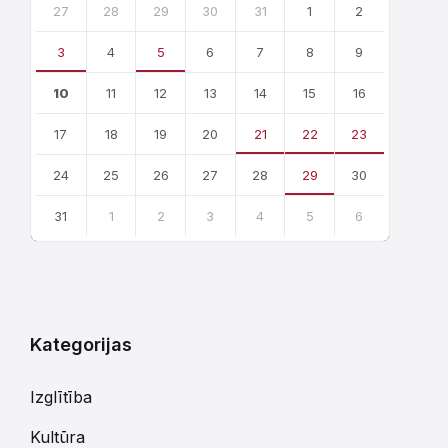
calendar
27
28
29
30
31
1
2
days
3
4
5
6
7
8
9
10
11
12
13
14
15
16
17
18
19
20
21
22
23
24
25
26
27
28
29
30
31
1
2
3
4
5
6
Atgriezties
uz
kalendārajām
dienām
Kategorijas
Izglītība
Kultūra