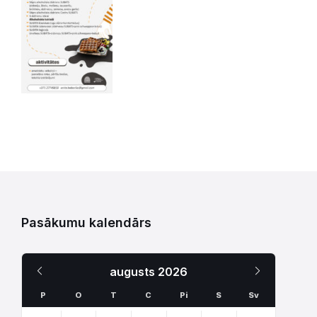
Pasākumu kalendārs
Iepriekšējais
Nākamais
augusts
2026
Mēnesis
Mēnesis
P
O
T
C
Pi
S
Sv
Skip