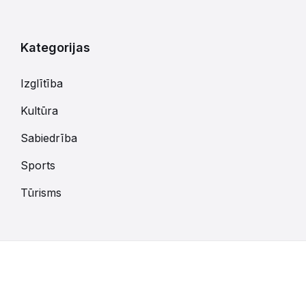
kalendārajām
dienām
Kategorijas
Izglītība
Kultūra
Sabiedrība
Sports
Tūrisms