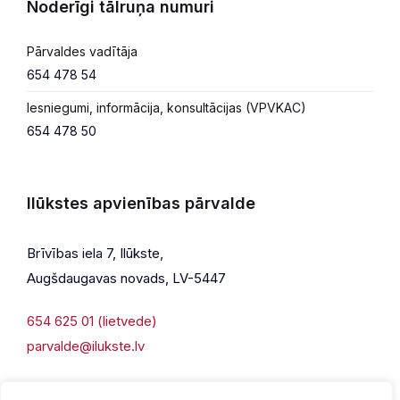
Noderīgi tālruņa numuri
Pārvaldes vadītāja
654 478 54
Iesniegumi, informācija, konsultācijas (VPVKAC)
654 478 50
Ilūkstes apvienības pārvalde
Brīvības iela 7, Ilūkste,
Augšdaugavas novads, LV-5447
654 625 01 (lietvede)
parvalde@ilukste.lv