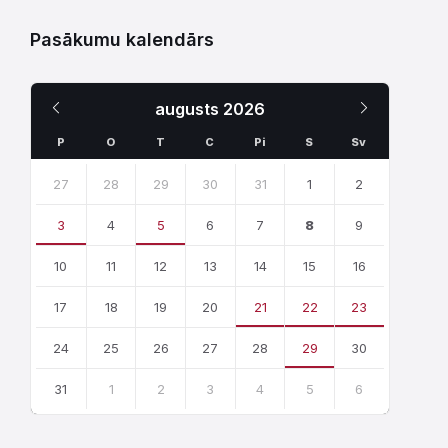
Pasākumu kalendārs
Iepriekšējais
Nākamais
augusts
2026
Mēnesis
Mēnesis
P
O
T
C
Pi
S
Sv
Skip
calendar
27
28
29
30
31
1
2
days
3
4
5
6
7
8
9
10
11
12
13
14
15
16
17
18
19
20
21
22
23
24
25
26
27
28
29
30
31
1
2
3
4
5
6
Atgriezties
uz