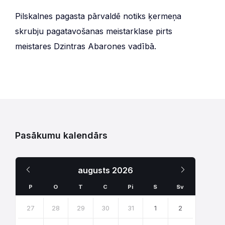
Pilskalnes pagasta pārvaldē notiks ķermeņa
skrubju pagatavošanas meistarklase pirts
meistares Dzintras Abarones vadībā.
Pasākumu kalendārs
Iepriekšējais
Nākamais
augusts
2026
Mēnesis
Mēnesis
P
O
T
C
Pi
S
Sv
Skip
calendar
27
28
29
30
31
1
2
days