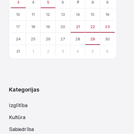
3
4
5
6
7
8
9
10
11
12
13
14
15
16
17
18
19
20
21
22
23
24
25
26
27
28
29
30
31
1
2
3
4
5
6
Atgriezties
uz
kalendārajām
dienām
Kategorijas
Izglītība
Kultūra
Sabiedrība