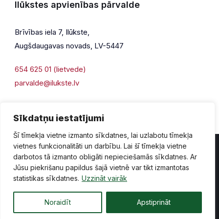
Ilūkstes apvienības pārvalde
Brīvības iela 7, Ilūkste,
Augšdaugavas novads, LV-5447
654 625 01 (lietvede)
parvalde@ilukste.lv
Sīkdatņu iestatījumi
Šī tīmekļa vietne izmanto sīkdatnes, lai uzlabotu tīmekļa
vietnes funkcionalitāti un darbību. Lai šī tīmekļa vietne
darbotos tā izmanto obligāti nepieciešamās sīkdatnes. Ar
Jūsu piekrišanu papildus šajā vietnē var tikt izmantotas
Privātuma politika
Piekļūstamība
Lapas karte
statistikas sīkdatnes.
Uzzināt vairāk
Vecā mājaslapas versija
Noraidīt
Apstiprināt
© 2026 Ilūkste, publicētā satura visas tiesības aizsargātas.