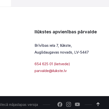
Ilūkstes apvienības pārvalde
Brīvības iela 7, Ilūkste,
Augšdaugavas novads, LV-5447
654 625 01 (lietvede)
parvalde@ilukste.lv
Vecā mājaslapas versija