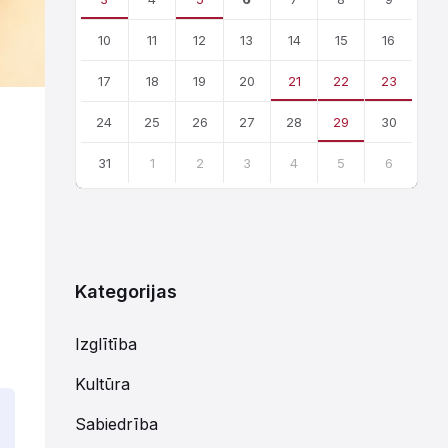
10
11
12
13
14
15
16
17
18
19
20
21
22
23
24
25
26
27
28
29
30
31
1
2
3
4
5
6
Atgriezties
uz
kalendārajām
dienām
Kategorijas
Izglītība
Kultūra
Sabiedrība