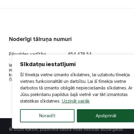
Noderīgi tālruņa numuri
Pārvaldes vadītāja
654 478 54
Sīkdatņu iestatījumi
Iesniegumi,
654 478 50
informācija,
Šī tīmekļa vietne izmanto sīkdatnes, lai uzlabotu tīmekļa
konsultācijas
(VPVKAC)
vietnes funkcionalitāti un darbību. Lai šī tīmekļa vietne
darbotos tā izmanto obligāti nepieciešamās sīkdatnes. Ar
Jūsu piekrišanu papildus šajā vietnē var tikt izmantotas
statistikas sīkdatnes.
Uzzināt vairāk
Noraidīt
Apstiprināt
© 2026 Ilūkste, publicētā satura visas tiesības aizsargātas.