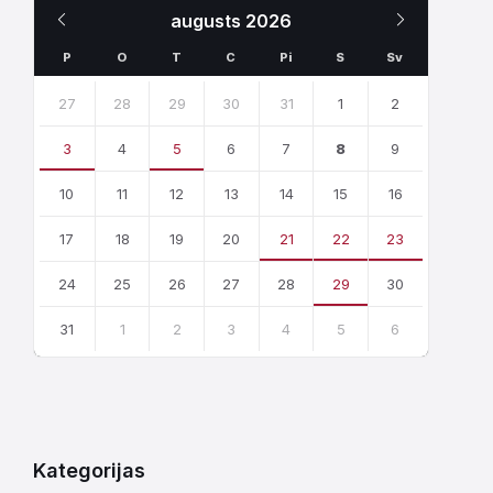
Iepriekšējais
Nākamais
augusts
2026
Mēnesis
Mēnesis
P
O
T
C
Pi
S
Sv
Skip
calendar
27
28
29
30
31
1
2
days
3
4
5
6
7
8
9
10
11
12
13
14
15
16
17
18
19
20
21
22
23
24
25
26
27
28
29
30
31
1
2
3
4
5
6
Atgriezties
uz
kalendārajām
dienām
Kategorijas