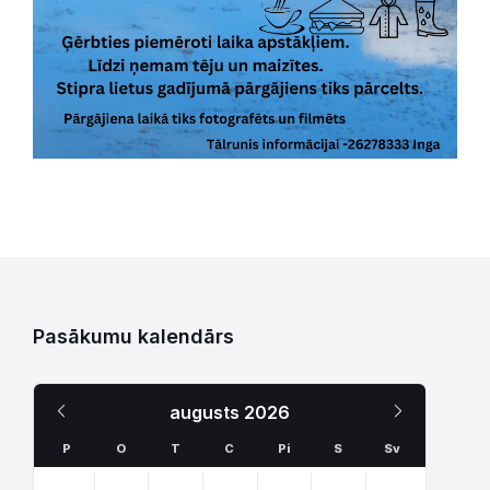
Pasākumu kalendārs
Iepriekšējais
Nākamais
augusts
2026
Mēnesis
Mēnesis
P
O
T
C
Pi
S
Sv
Skip