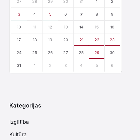
calendar
27
28
29
30
31
1
2
days
3
4
5
6
7
8
9
10
11
12
13
14
15
16
17
18
19
20
21
22
23
24
25
26
27
28
29
30
31
1
2
3
4
5
6
Atgriezties
uz
kalendārajām
dienām
Kategorijas
Izglītība
Kultūra