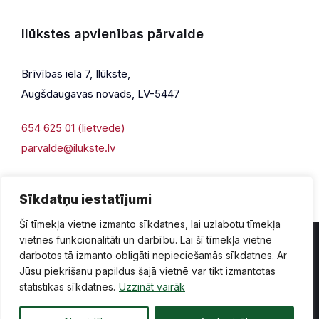
Ilūkstes apvienības pārvalde
Brīvības iela 7, Ilūkste,
Augšdaugavas novads, LV-5447
654 625 01 (lietvede)
parvalde@ilukste.lv
Sīkdatņu iestatījumi
Šī tīmekļa vietne izmanto sīkdatnes, lai uzlabotu tīmekļa
vietnes funkcionalitāti un darbību. Lai šī tīmekļa vietne
darbotos tā izmanto obligāti nepieciešamās sīkdatnes. Ar
Jūsu piekrišanu papildus šajā vietnē var tikt izmantotas
Privātuma politika
Piekļūstamība
Lapas karte
statistikas sīkdatnes.
Uzzināt vairāk
Vecā mājaslapas versija