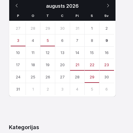
Iepriekšējais
Nākamais
augusts
2026
Mēnesis
Mēnesis
P
O
T
C
Pi
S
Sv
Skip
calendar
27
28
29
30
31
1
2
days
3
4
5
6
7
8
9
10
11
12
13
14
15
16
17
18
19
20
21
22
23
24
25
26
27
28
29
30
31
1
2
3
4
5
6
Atgriezties
uz
kalendārajām
dienām
Kategorijas