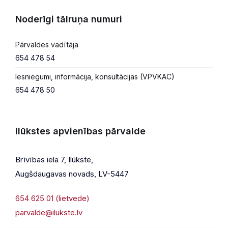
Noderīgi tālruņa numuri
Pārvaldes vadītāja
654 478 54
Iesniegumi, informācija, konsultācijas (VPVKAC)
654 478 50
Ilūkstes apvienības pārvalde
Brīvības iela 7, Ilūkste,
Augšdaugavas novads, LV-5447
654 625 01 (lietvede)
parvalde@ilukste.lv