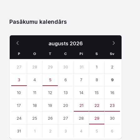
Pasākumu kalendārs
Iepriekšējais
Nākamais
augusts
2026
Mēnesis
Mēnesis
P
O
T
C
Pi
S
Sv
Skip
calendar
27
28
29
30
31
1
2
days
3
4
5
6
7
8
9
10
11
12
13
14
15
16
17
18
19
20
21
22
23
24
25
26
27
28
29
30
31
1
2
3
4
5
6