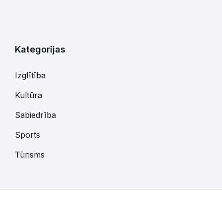
Atgriezties
uz
kalendārajām
dienām
Kategorijas
Izglītība
Kultūra
Sabiedrība
Sports
Tūrisms