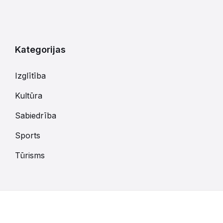
Atgriezties
uz
kalendārajām
dienām
Kategorijas
Izglītība
Kultūra
Sabiedrība
Sports
Tūrisms