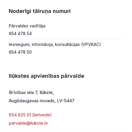
Noderīgi tālruņa numuri
Pārvaldes vadītāja
654 478 54
Iesniegumi, informācija, konsultācijas (VPVKAC)
654 478 50
Ilūkstes apvienības pārvalde
Brīvības iela 7, Ilūkste,
Augšdaugavas novads, LV-5447
654 625 01 (lietvede)
parvalde@ilukste.lv