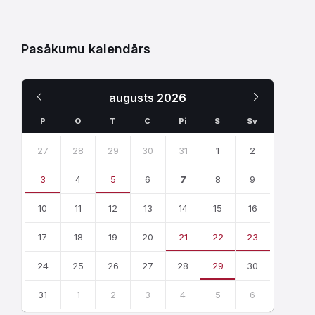
Pasākumu kalendārs
Iepriekšējais
Nākamais
augusts
2026
Mēnesis
Mēnesis
P
O
T
C
Pi
S
Sv
Skip
calendar
27
28
29
30
31
1
2
days
3
4
5
6
7
8
9
10
11
12
13
14
15
16
17
18
19
20
21
22
23
24
25
26
27
28
29
30
31
1
2
3
4
5
6