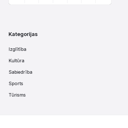
Atgriezties
uz
kalendārajām
dienām
Kategorijas
Izglītība
Kultūra
Sabiedrība
Sports
Tūrisms