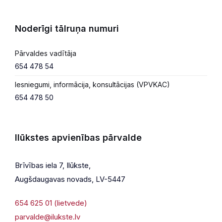
Noderīgi tālruņa numuri
Pārvaldes vadītāja
654 478 54
Iesniegumi, informācija, konsultācijas (VPVKAC)
654 478 50
Ilūkstes apvienības pārvalde
Brīvības iela 7, Ilūkste,
Augšdaugavas novads, LV-5447
654 625 01 (lietvede)
parvalde@ilukste.lv