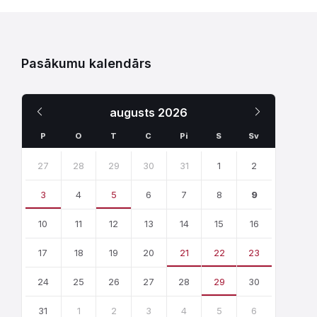
Pasākumu kalendārs
Iepriekšējais
Nākamais
augusts
2026
Mēnesis
Mēnesis
P
O
T
C
Pi
S
Sv
Skip
calendar
27
28
29
30
31
1
2
days
3
4
5
6
7
8
9
10
11
12
13
14
15
16
17
18
19
20
21
22
23
24
25
26
27
28
29
30
31
1
2
3
4
5
6