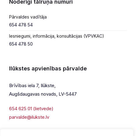
Noderīgi tālruņa numuri
Pārvaldes vadītāja
654 478 54
Iesniegumi, informācija, konsultācijas (VPVKAC)
654 478 50
Ilūkstes apvienības pārvalde
Brīvības iela 7, Ilūkste,
Augšdaugavas novads, LV-5447
654 625 01 (lietvede)
parvalde@ilukste.lv