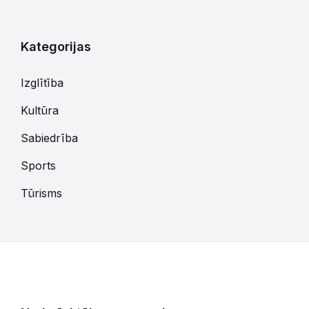
kalendārajām
dienām
Kategorijas
Izglītība
Kultūra
Sabiedrība
Sports
Tūrisms