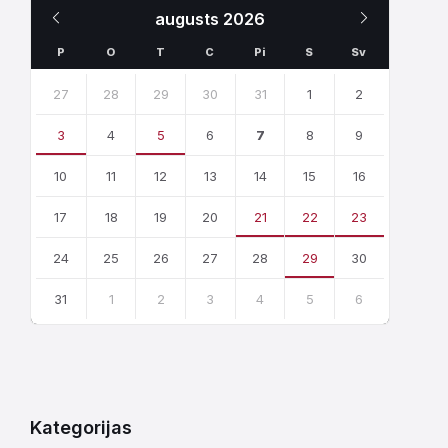
Iepriekšējais
Nākamais
augusts
2026
Mēnesis
Mēnesis
P
O
T
C
Pi
S
Sv
Skip
calendar
27
28
29
30
31
1
2
days
3
4
5
6
7
8
9
10
11
12
13
14
15
16
17
18
19
20
21
22
23
24
25
26
27
28
29
30
31
1
2
3
4
5
6
Atgriezties
uz
kalendārajām
dienām
Kategorijas