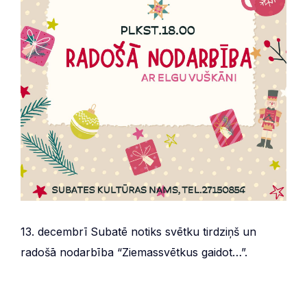
13. decembrī Subatē notiks svētku tirdziņš un
radošā nodarbība “Ziemassvētkus gaidot…”.