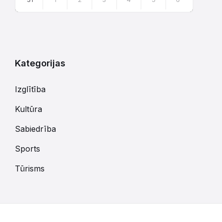
Atgriezties
uz
kalendārajām
dienām
Kategorijas
Izglītība
Kultūra
Sabiedrība
Sports
Tūrisms