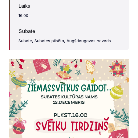
Laiks
16:00
Subate
Subate, Subates pilsēta, Augšdaugavas novads