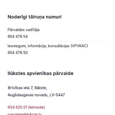
Noderīgi tālruņa numuri
Pārvaldes vadītāja
654 478 54
Iesniegumi, informācija, konsultācijas (VPVKAC)
654 478 50
Ilūkstes apvienības pārvalde
Brīvības iela 7, Ilūkste,
Augšdaugavas novads, LV-5447
654 625 01 (lietvede)
parvalde@ilukste.lv