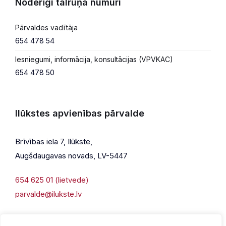
Noderīgi tālruņa numuri
Pārvaldes vadītāja
654 478 54
Iesniegumi, informācija, konsultācijas (VPVKAC)
654 478 50
Ilūkstes apvienības pārvalde
Brīvības iela 7, Ilūkste,
Augšdaugavas novads, LV-5447
654 625 01 (lietvede)
parvalde@ilukste.lv