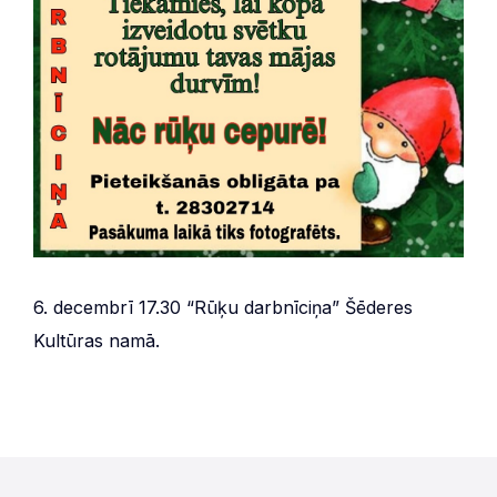
6. decembrī 17.30 “Rūķu darbnīciņa” Šēderes
Kultūras namā.