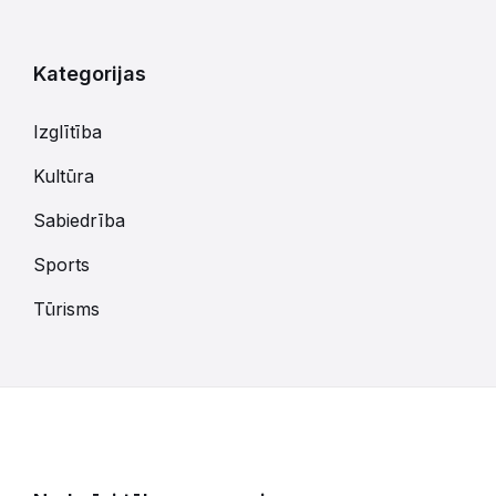
kalendārajām
dienām
Kategorijas
Izglītība
Kultūra
Sabiedrība
Sports
Tūrisms