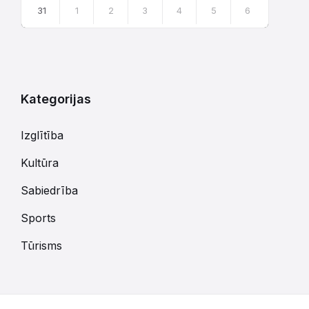
31
1
2
3
4
5
6
Atgriezties
uz
kalendārajām
dienām
Kategorijas
Izglītība
Kultūra
Sabiedrība
Sports
Tūrisms