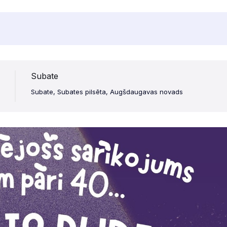
Subate
Subate, Subates pilsēta, Augšdaugavas novads