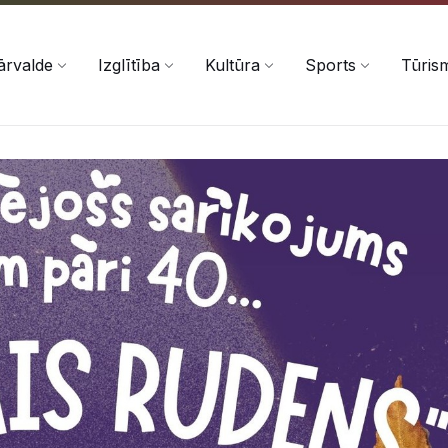
ārvalde
Izglītība
Kultūra
Sports
Tūris