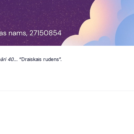
pāri 40…
“Draiskais rudens”.