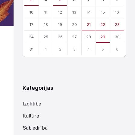
10
11
12
13
14
15
16
17
18
19
20
21
22
23
24
25
26
27
28
29
30
31
1
2
3
4
5
6
Atgriezties
uz
kalendārajām
dienām
Kategorijas
Izglītība
Kultūra
Sabiedrība