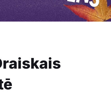
raiskais
tē