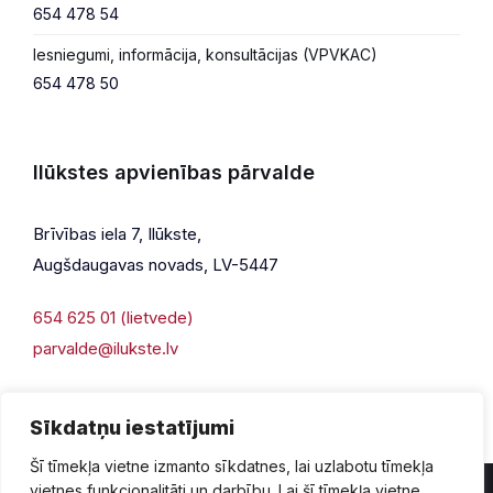
654 478 54
Iesniegumi, informācija, konsultācijas (VPVKAC)
654 478 50
Ilūkstes apvienības pārvalde
Brīvības iela 7, Ilūkste,
Augšdaugavas novads, LV-5447
654 625 01 (lietvede)
parvalde@ilukste.lv
Sīkdatņu iestatījumi
Šī tīmekļa vietne izmanto sīkdatnes, lai uzlabotu tīmekļa
vietnes funkcionalitāti un darbību. Lai šī tīmekļa vietne