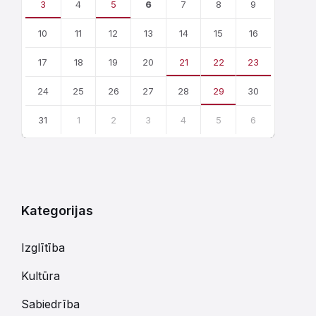
3
4
5
6
7
8
9
10
11
12
13
14
15
16
17
18
19
20
21
22
23
24
25
26
27
28
29
30
31
1
2
3
4
5
6
Atgriezties
uz
kalendārajām
dienām
Kategorijas
Izglītība
Kultūra
Sabiedrība