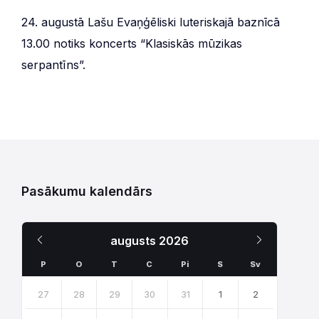
24. augustā Lašu Evaņģēliski luteriskajā baznīcā
13.00 notiks koncerts “Klasiskās mūzikas
serpantīns”.
Pasākumu kalendārs
Iepriekšējais
Nākamais
augusts
2026
Mēnesis
Mēnesis
P
O
T
C
Pi
S
Sv
Skip
calendar
27
28
29
30
31
1
2
days