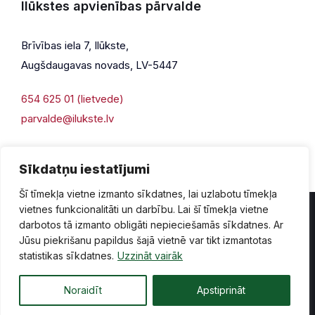
Ilūkstes apvienības pārvalde
Brīvības iela 7, Ilūkste,
Augšdaugavas novads, LV-5447
654 625 01 (lietvede)
parvalde@ilukste.lv
Sīkdatņu iestatījumi
Šī tīmekļa vietne izmanto sīkdatnes, lai uzlabotu tīmekļa
vietnes funkcionalitāti un darbību. Lai šī tīmekļa vietne
darbotos tā izmanto obligāti nepieciešamās sīkdatnes. Ar
Jūsu piekrišanu papildus šajā vietnē var tikt izmantotas
Privātuma politika
Piekļūstamība
Lapas karte
statistikas sīkdatnes.
Uzzināt vairāk
Vecā mājaslapas versija
Noraidīt
Apstiprināt
© 2026 Ilūkste, publicētā satura visas tiesības aizsargātas.