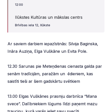
12:00
Ilūkstes Kultūras un mākslas centrs
Brīvības iela 12, Ilūkste
Ar saviem darbiem iepazīstinās: Silvija Baginska,
Ināra Auziņa, Elga Vuškāne un Evita Pole.
12.30 Sarunas pie Meteņdienas cienasta galda par
senām tradīcijām, paražām un ēdieniem, kas
saistīti tieši ar šiem gadskārtu svētkiem
13.00 Elgas Vuškānes prasmju darbnīca “Mana
svece”. Dalībniekiem lūgums līdzi paņemt mazu
trauciņu, kurā varēs ieliet savu svecīti