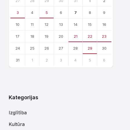
calendar
27
28
29
30
31
1
2
days
3
4
5
6
7
8
9
10
11
12
13
14
15
16
17
18
19
20
21
22
23
24
25
26
27
28
29
30
31
1
2
3
4
5
6
Atgriezties
uz
kalendārajām
dienām
Kategorijas
Izglītība
Kultūra