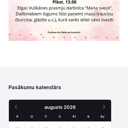
Pasākumu kalendārs
Iepriekšējais
Nākamais
augusts
2026
Mēnesis
Mēnesis
P
O
T
C
Pi
S
Sv
Skip