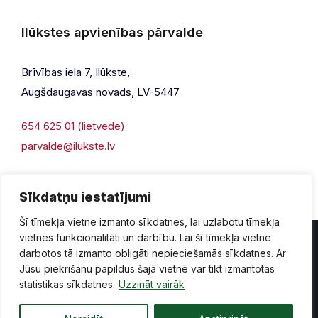
Ilūkstes apvienības pārvalde
Brīvības iela 7, Ilūkste,
Augšdaugavas novads, LV-5447
654 625 01 (lietvede)
parvalde@ilukste.lv
Sīkdatņu iestatījumi
Šī tīmekļa vietne izmanto sīkdatnes, lai uzlabotu tīmekļa
vietnes funkcionalitāti un darbību. Lai šī tīmekļa vietne
darbotos tā izmanto obligāti nepieciešamās sīkdatnes. Ar
Jūsu piekrišanu papildus šajā vietnē var tikt izmantotas
Privātuma politika
Piekļūstamība
Lapas karte
statistikas sīkdatnes.
Uzzināt vairāk
Vecā mājaslapas versija