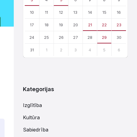
10
11
12
13
14
15
16
17
18
19
20
21
22
23
24
25
26
27
28
29
30
31
1
2
3
4
5
6
Atgriezties
uz
kalendārajām
dienām
Kategorijas
Izglītība
Kultūra
Sabiedrība