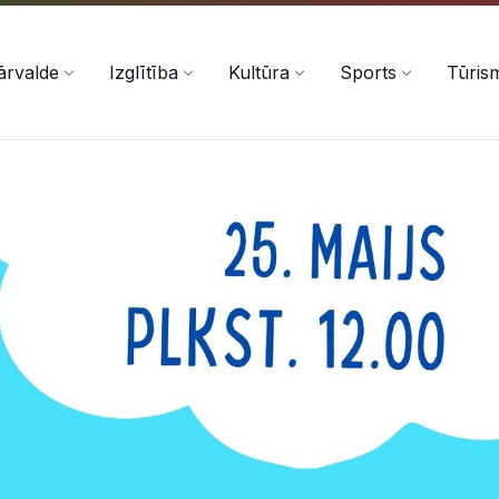
ārvalde
Izglītība
Kultūra
Sports
Tūris