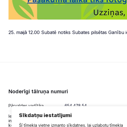
25. maijā 12.00 Subatē notiks Subates pilsētas Ganību i
Noderīgi tālruņa numuri
Pārvaldes vadītāja
654 478 54
Sīkdatņu iestatījumi
Iesniegumi,
654 478 50
informācija,
Šī tīmekļa vietne izmanto sīkdatnes, lai uzlabotu tīmekļa
konsultācijas