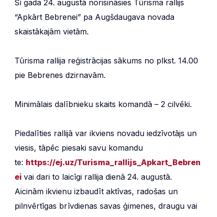
Šī gada 24. augustā norisināsies Tūrisma rallijs
“Apkārt Bebrenei” pa Augšdaugava novada
skaistākajām vietām.
Tūrisma rallija reģistrācijas sākums no plkst. 14.00
pie Bebrenes dzirnavām.
Minimālais dalībnieku skaits komandā – 2 cilvēki.
Piedalīties rallijā var ikviens novadu iedzīvotājs un
viesis, tāpēc piesaki savu komandu
te:
https://ej.uz/Turisma_rallijs_Apkart_Bebren
ei
vai dari to laicīgi rallija dienā 24. augustā.
Aicinām ikvienu izbaudīt aktīvas, radošas un
pilnvērtīgas brīvdienas savas ģimenes, draugu vai