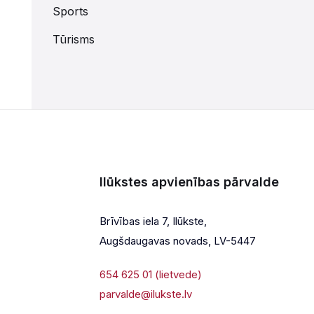
Sports
Tūrisms
Ilūkstes apvienības pārvalde
Brīvības iela 7, Ilūkste,
Augšdaugavas novads, LV-5447
654 625 01 (lietvede)
parvalde@ilukste.lv