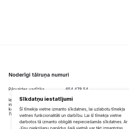
Noderīgi tālruņa numuri
Pārvaldes vadītāja
654 478 54
Sīkdatņu iestatījumi
Iesniegumi,
654 478 50
informācija,
konsultācijas
Šī tīmekļa vietne izmanto sīkdatnes, lai uzlabotu tīmekļa
(VPVKAC)
vietnes funkcionalitāti un darbību. Lai šī tīmekļa vietne
darbotos tā izmanto obligāti nepieciešamās sīkdatnes. Ar
Jūsu piekrišanu papildus šajā vietnē var tikt izmantotas