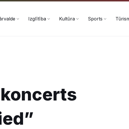
ārvalde
Izglītība
Kultūra
Sports
Tūris
 koncerts
ied”