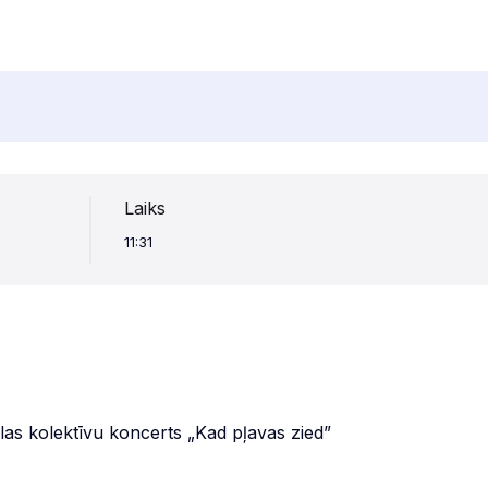
Laiks
11:31
las kolektīvu koncerts „Kad pļavas zied”