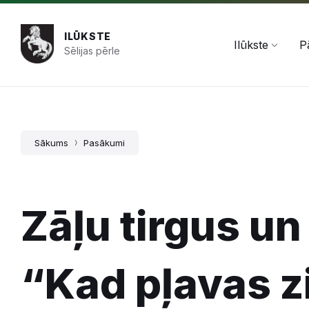
Pāriet
Skip
Skip
+371 654 478 50
pasts@ilukste.lv
uz
to
to
saturu
main
footer
ILŪKSTE
navigation
Ilūkste
P
Sēlijas pērle
Sākums
Pasākumi
Zāļu tirgus un
“Kad pļavas z