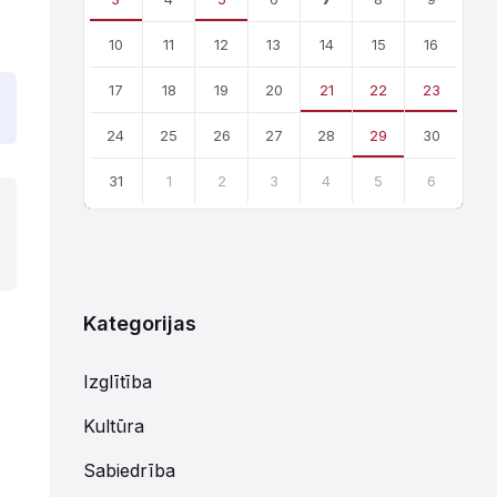
10
11
12
13
14
15
16
17
18
19
20
21
22
23
24
25
26
27
28
29
30
31
1
2
3
4
5
6
Atgriezties
uz
kalendārajām
dienām
Kategorijas
Izglītība
Kultūra
Sabiedrība