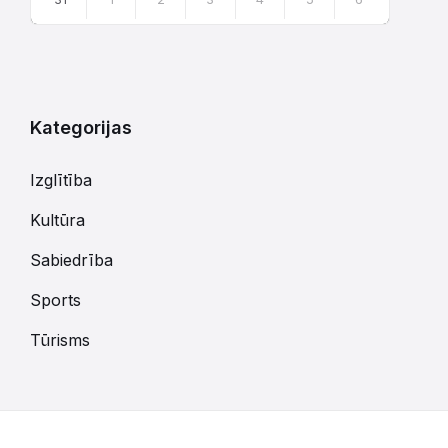
Atgriezties
uz
kalendārajām
dienām
Kategorijas
Izglītība
Kultūra
Sabiedrība
Sports
Tūrisms