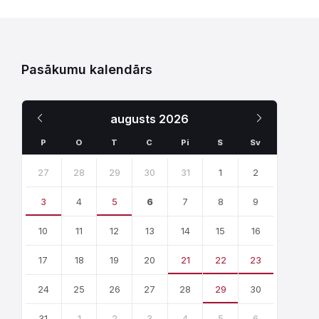
Pasākumu kalendārs
Iepriekšējais
Nākamais
augusts
2026
Mēnesis
Mēnesis
P
O
T
C
Pi
S
Sv
Skip
calendar
27
28
29
30
31
1
2
days
3
4
5
6
7
8
9
10
11
12
13
14
15
16
17
18
19
20
21
22
23
24
25
26
27
28
29
30
31
1
2
3
4
5
6