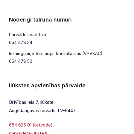
Noderīgi tālruņa numuri
Pārvaldes vadītāja
654 478 54
Iesniegumi, informācija, konsultācijas (VPVKAC)
654 478 50
Ilūkstes apvienības pārvalde
Brīvības iela 7, Ilūkste,
Augšdaugavas novads, LV-5447
654 625 01 (lietvede)
parvalde@ilukste.lv