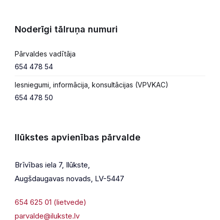
Noderīgi tālruņa numuri
Pārvaldes vadītāja
654 478 54
Iesniegumi, informācija, konsultācijas (VPVKAC)
654 478 50
Ilūkstes apvienības pārvalde
Brīvības iela 7, Ilūkste,
Augšdaugavas novads, LV-5447
654 625 01 (lietvede)
parvalde@ilukste.lv