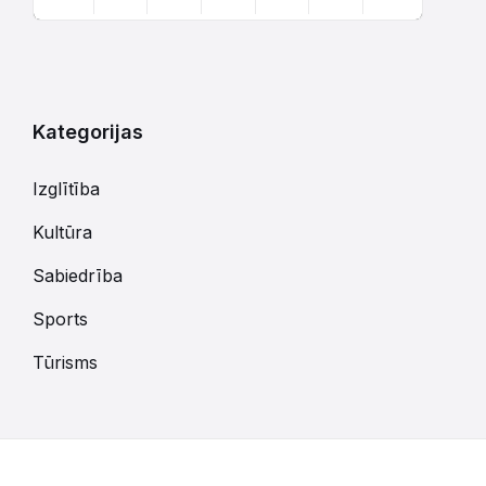
Atgriezties
uz
kalendārajām
dienām
Kategorijas
Izglītība
Kultūra
Sabiedrība
Sports
Tūrisms