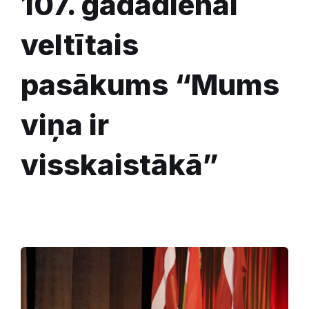
107. gadadienai
veltītais
pasākums “Mums
viņa ir
visskaistākā”