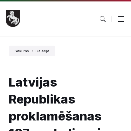
Pāriet
Skip
Skip
uz
to
to
saturu
main
footer
navigation
Sākums
Galerija
Latvijas
Republikas
proklamēšanas