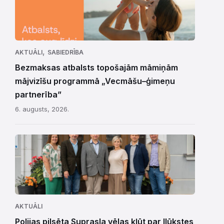
,
AKTUĀLI
SABIEDRĪBA
Bezmaksas atbalsts topošajām māmiņām
mājvizīšu programmā „Vecmāšu–ģimeņu
partnerība”
6. augusts, 2026.
AKTUĀLI
Polijas pilsēta Suprasla vēlas kļūt par Ilūkstes