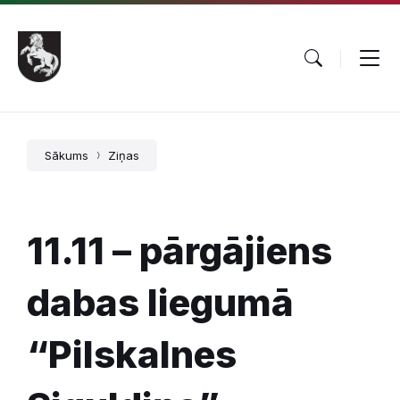
Pāriet
Skip
Skip
uz
to
to
saturu
main
footer
navigation
Sākums
Ziņas
11.11 – pārgājiens
dabas liegumā
“Pilskalnes