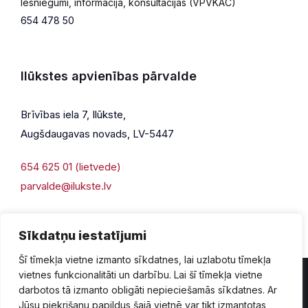
Iesniegumi, informācija, konsultācijas (VPVKAC)
654 478 50
Ilūkstes apvienības pārvalde
Brīvības iela 7, Ilūkste,
Augšdaugavas novads, LV-5447
654 625 01 (lietvede)
parvalde@ilukste.lv
Sīkdatņu iestatījumi
Šī tīmekļa vietne izmanto sīkdatnes, lai uzlabotu tīmekļa
vietnes funkcionalitāti un darbību. Lai šī tīmekļa vietne
darbotos tā izmanto obligāti nepieciešamās sīkdatnes. Ar
Jūsu piekrišanu papildus šajā vietnē var tikt izmantotas