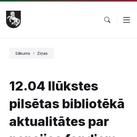
Pāriet
Skip
Skip
uz
to
to
saturu
main
footer
navigation
Sākums
Ziņas
12.04 Ilūkstes
pilsētas bibliotēkā
aktualitātes par