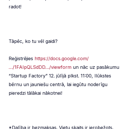
radot!
Tāpēc, ko tu vēl gaidi?
Reģistrējies
https://docs.google.com/
…/1FAIpQLSdDD…/viewform
un nāc uz pasākumu
“Startup Factory” 12. jūlījā plkst. 11:00, Ilūkstes
bērnu un jauniešu centrā, lai iegūtu noderīgu
pieredzi tālākai nākotnei!
*Dalība ir bezmaksas. Vietu skaits ir ierobežots.