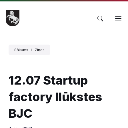
Pāriet
Skip
Skip
uz
to
to
saturu
main
footer
navigation
Sākums
Ziņas
12.07 Startup
factory Ilūkstes
BJC