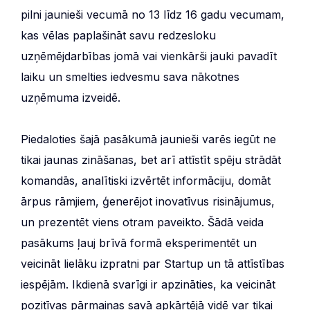
pilni jaunieši vecumā no 13 līdz 16 gadu vecumam,
kas vēlas paplašināt savu redzesloku
uzņēmējdarbības jomā vai vienkārši jauki pavadīt
laiku un smelties iedvesmu sava nākotnes
uzņēmuma izveidē.
Piedaloties šajā pasākumā jaunieši varēs iegūt ne
tikai jaunas zināšanas, bet arī attīstīt spēju strādāt
komandās, analītiski izvērtēt informāciju, domāt
ārpus rāmjiem, ģenerējot inovatīvus risinājumus,
un prezentēt viens otram paveikto. Šādā veida
pasākums ļauj brīvā formā eksperimentēt un
veicināt lielāku izpratni par Startup un tā attīstības
iespējām. Ikdienā svarīgi ir apzināties, ka veicināt
pozitīvas pārmaiņas savā apkārtējā vidē var tikai