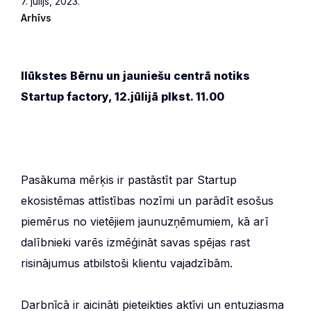
7. jūlijs, 2023.
Arhīvs
Ilūkstes Bērnu un jauniešu centrā notiks
Startup factory, 12.jūlijā plkst. 11.00
Pasākuma mērķis ir pastāstīt par Startup
ekosistēmas attīstības nozīmi un parādīt esošus
piemērus no vietējiem jaunuzņēmumiem, kā arī
dalībnieki varēs izmēģināt savas spējas rast
risinājumus atbilstoši klientu vajadzībām.
Darbnīcā ir aicināti pieteikties aktīvi un entuziasma