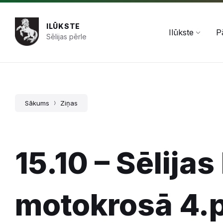
Pāriet
Skip
Skip
+371 654 478 50
pasts@ilukste.lv
uz
to
to
saturu
main
footer
ILŪKSTE
navigation
Ilūkste
P
Sēlijas pērle
Sākums
Ziņas
15.10 – Sēlija
motokrosā 4.