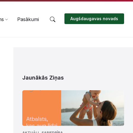
Augšdaugavas novads
ms
Pasākumi
Jaunākās Ziņas
,
AKTUĀLI
SABIEDRĪBA