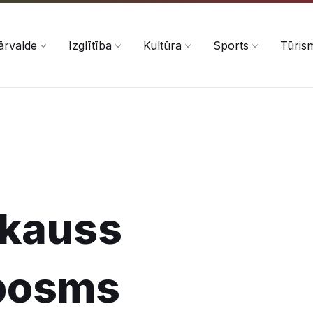
ārvalde
Izglītība
Kultūra
Sports
Tūris
s kauss
posms