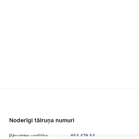
Noderīgi tālruņa numuri
Pārvaldes vadītāja
654 478 54