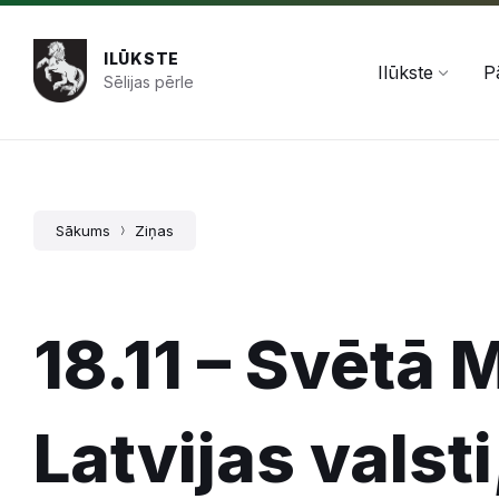
Pāriet
Skip
Skip
+371 654 478 50
pasts@ilukste.lv
uz
to
to
saturu
main
footer
ILŪKSTE
navigation
Ilūkste
P
Sēlijas pērle
Sākums
Ziņas
18.11 – Svētā 
Latvijas valsti