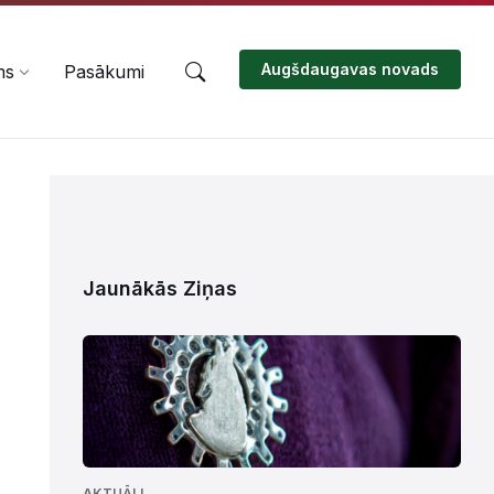
Augšdaugavas novads
ms
Pasākumi
Jaunākās Ziņas
AKTUĀLI