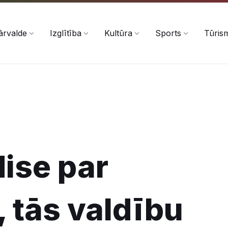
ārvalde
Izglītība
Kultūra
Sports
Tūris
Mise par
, tās valdību