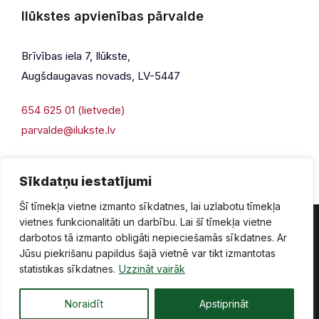
Ilūkstes apvienības pārvalde
Brīvības iela 7, Ilūkste,
Augšdaugavas novads, LV-5447
654 625 01 (lietvede)
parvalde@ilukste.lv
Sīkdatņu iestatījumi
Šī tīmekļa vietne izmanto sīkdatnes, lai uzlabotu tīmekļa
vietnes funkcionalitāti un darbību. Lai šī tīmekļa vietne
darbotos tā izmanto obligāti nepieciešamās sīkdatnes. Ar
Jūsu piekrišanu papildus šajā vietnē var tikt izmantotas
Privātuma politika
Piekļūstamība
Lapas karte
statistikas sīkdatnes.
Uzzināt vairāk
Vecā mājaslapas versija
Noraidīt
Apstiprināt
© 2026 Ilūkste, publicētā satura visas tiesības aizsargātas.