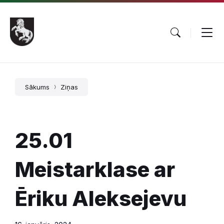
Pāriet
Skip
Skip
uz
to
to
saturu
main
footer
navigation
Sākums
Ziņas
25.01
Meistarklase ar
Ēriku Aleksejevu