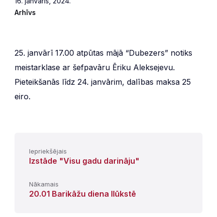
16. janvāris, 2024.
Arhīvs
25. janvārī 17.00 atpūtas mājā “Dubezers” notiks
meistarklase ar šefpavāru Ēriku Aleksejevu.
Pieteikšanās līdz 24. janvārim, dalības maksa 25
eiro.
Iepriekšējais
Izstāde "Visu gadu darināju"
Nākamais
20.01 Barikāžu diena Ilūkstē