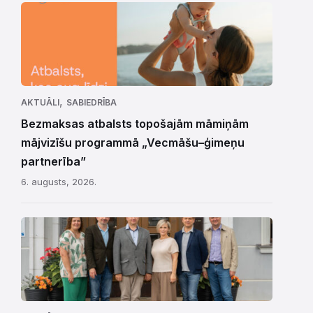
,
AKTUĀLI
SABIEDRĪBA
Bezmaksas atbalsts topošajām māmiņām
mājvizīšu programmā „Vecmāšu–ģimeņu
partnerība”
6. augusts, 2026.