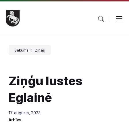
Pāriet
Skip
Skip
uz
to
to
saturu
main
footer
navigation
Sākums
Ziņas
Ziņģu lustes
Eglainē
17. augusts, 2023.
Arhīvs