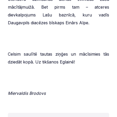
mācītājmuižā. Bet pirms tam – atceres
dievkalpojums Lašu baznīcā, kuru vadīs
Daugavpils diacēzes bīskaps Einārs Alpe.
Celsim saulītē tautas ziņģes un mācīsimies tās
dziedāt kopā. Uz tikšanos Eglainē!
Miervaldis Brodovs