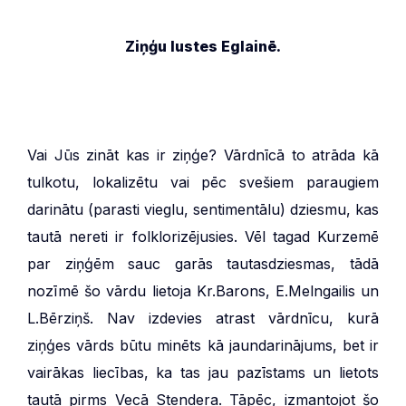
Ziņģu lustes Eglainē.
Vai Jūs zināt kas ir ziņģe? Vārdnīcā to atrāda kā
tulkotu, lokalizētu vai pēc svešiem paraugiem
darinātu (parasti vieglu, sentimentālu) dziesmu, kas
tautā nereti ir folklorizējusies. Vēl tagad Kurzemē
par ziņģēm sauc garās tautasdziesmas, tādā
nozīmē šo vārdu lietoja Kr.Barons, E.Melngailis un
L.Bērziņš. Nav izdevies atrast vārdnīcu, kurā
ziņģes vārds būtu minēts kā jaundarinājums, bet ir
vairākas liecības, ka tas jau pazīstams un lietots
tautā pirms Vecā Stendera. Tāpēc, izmantojot šo