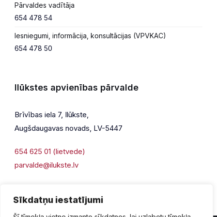
Pārvaldes vadītāja
654 478 54
Iesniegumi, informācija, konsultācijas (VPVKAC)
654 478 50
Ilūkstes apvienības pārvalde
Brīvības iela 7, Ilūkste,
Augšdaugavas novads, LV-5447
654 625 01 (lietvede)
parvalde@ilukste.lv
Sīkdatņu iestatījumi
Šī tīmekļa vietne izmanto sīkdatnes, lai uzlabotu tīmekļa