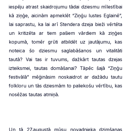
iespēju atrast skaidrojumu tādai dziesmu mīlestībai
kā ziņģe, aicinām apmeklēt “Ziņģu lustes Eglainē”,
lai saprastu, ka lai arī Stendera dzeja bieži vērtēta
un kritizēta ar tiem pašiem vārdiem kā ziņģes
kopumā, tomēr grūti atbildēt uz jautājumu, kas
noteica šo dziesmu saglabāšanos un vitalitāti
tautā? Vai tas ir tuvums, dažkārt tautas dzejas
izteiksmei, tautas domāšanai? Tāpēc šajā “Ziņģu
festivālā” mēģināsim noskaidrot ar dažādu tautu
folkloru un tās dziesmām to paliekošu vērtību, kas
nosēžas tautas atmiņā.
Un tā 27.augustā mūsu novadnieka dzimšanas