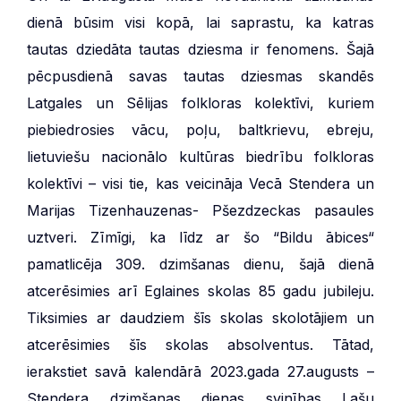
dienā būsim visi kopā, lai saprastu, ka katras
tautas dziedāta tautas dziesma ir fenomens. Šajā
pēcpusdienā savas tautas dziesmas skandēs
Latgales un Sēlijas folkloras kolektīvi, kuriem
piebiedrosies vācu, poļu, baltkrievu, ebreju,
lietuviešu nacionālo kultūras biedrību folkloras
kolektīvi – visi tie, kas veicināja Vecā Stendera un
Marijas Tizenhauzenas- Pšezdzeckas pasaules
uztveri. Zīmīgi, ka līdz ar šo “Bildu ābices“
pamatlicēja 309. dzimšanas dienu, šajā dienā
atcerēsimies arī Eglaines skolas 85 gadu jubileju.
Tiksimies ar daudziem šīs skolas skolotājiem un
atcerēsimies šīs skolas absolventus. Tātad,
ierakstiet savā kalendārā 2023.gada 27.augusts –
Stendera dzimšanas dienas svinības Lašu