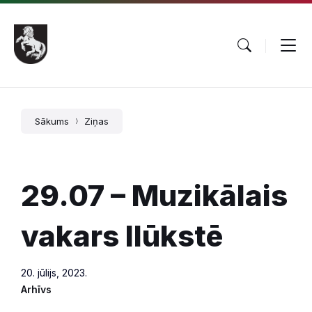
Pāriet
Skip
Skip
uz
to
to
saturu
main
footer
navigation
Sākums
Ziņas
29.07 – Muzikālais
vakars Ilūkstē
20. jūlijs, 2023.
Arhīvs