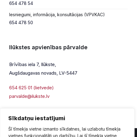
654 478 54
Iesniegumi, informācija, konsultācijas (VPVKAC)
654 478 50
Ilūkstes apvienības pārvalde
Brīvības iela 7, Ilūkste,
Augšdaugavas novads, LV-5447
654 625 01 (lietvede)
parvalde@ilukste.lv
Sīkdatņu iestatījumi
Šī tīmekļa vietne izmanto sīkdatnes, lai uzlabotu tīmekļa
vietnes funkcionalitāti un darbību. Lai šī tīmekļa vietne