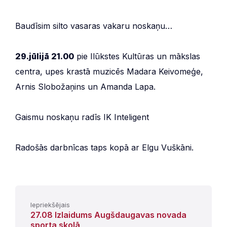
Baudīsim silto vasaras vakaru noskaņu…
29.jūlijā 21.00
pie Ilūkstes Kultūras un mākslas
centra, upes krastā muzicēs Madara Keivomeģe,
Arnis Slobožaņins un Amanda Lapa.
Gaismu noskaņu radīs IK Inteligent
Radošās darbnīcas taps kopā ar Elgu Vuškāni.
Iepriekšējais
27.08 Izlaidums Augšdaugavas novada
sporta skolā