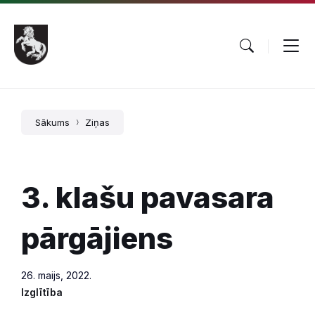
Pāriet
Skip
Skip
uz
to
to
saturu
main
footer
navigation
Sākums
Ziņas
3. klašu pavasara
pārgājiens
26. maijs, 2022.
Izglītība