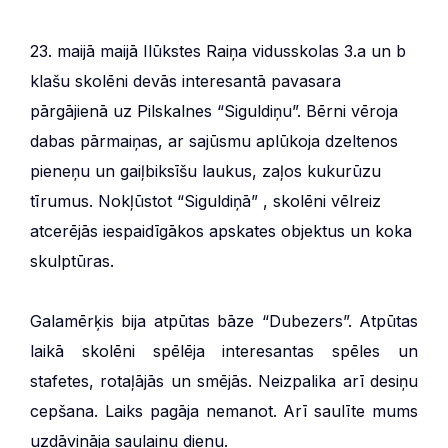
23. maijā maijā Ilūkstes Raiņa vidusskolas 3.a un b
klašu skolēni devās interesantā pavasara
pārgājienā uz Pilskalnes “Siguldiņu”. Bērni vēroja
dabas pārmaiņas, ar sajūsmu aplūkoja dzeltenos
pieneņu un gaiļbiksīšu laukus, zaļos kukurūzu
tīrumus. Nokļūstot “Siguldiņā” , skolēni vēlreiz
atcerējās iespaidīgākos apskates objektus un koka
skulptūras.
Galamērķis bija atpūtas bāze “Dubezers”. Atpūtas
laikā skolēni spēlēja interesantas spēles un
stafetes, rotaļājās un smējās. Neizpalika arī desiņu
cepšana. Laiks pagāja nemanot. Arī saulīte mums
uzdāvināja saulainu dienu.