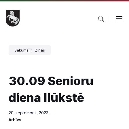
Pāriet
Skip
Skip
uz
to
to
saturu
main
footer
navigation
Sākums
Ziņas
30.09 Senioru
diena Ilūkstē
20. septembris, 2023.
Arhīvs