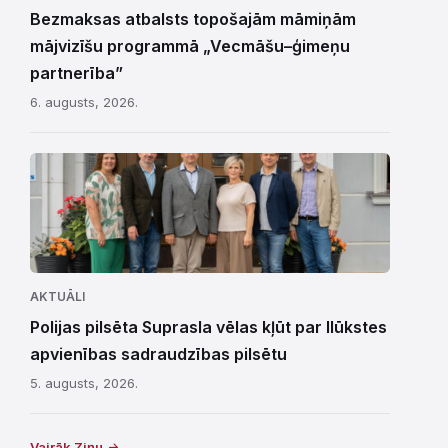
Bezmaksas atbalsts topošajām māmiņām
mājvizīšu programmā „Vecmāšu–ģimeņu
partnerība”
6. augusts, 2026.
AKTUĀLI
Polijas pilsēta Suprasla vēlas kļūt par Ilūkstes
apvienības sadraudzības pilsētu
5. augusts, 2026.
Vairāk Ziņu