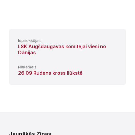
Iepriekšējais
LSK Augšdaugavas komitejai viesi no
Dānijas
Nākamais
26.09 Rudens kross Ilūkstē
Jaunākās Ziņas