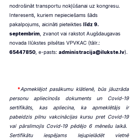
nodrošināt transportu nokļūšanai uz kongresu.
Interesenti, kuriem nepieciešams šāds
pakalpojums, aicināti pieteikties
līdz 9.
septembrim
, zvanot vai rakstot Augšdaugavas
novada Ilūkstes pilsētas VPVKAC (tālr.:
65447850
, e-pasts:
administracija@ilukste.lv
).
***
*
Apmeklējot pasākumu klātienē, būs jāuzrāda
personu apliecinošs dokuments un Covid-19
sertifikāts
,
kas apliecina, ka apmeklētājs ir
pabeidzis pilnu vakcinācijas kursu pret Covid-19
vai pārslimojis Covid-19 pēdējo 6 mēnešu laikā.
Sertifikātu iespējams lejupielādēt vietnē