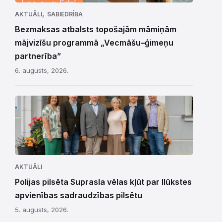
,
AKTUĀLI
SABIEDRĪBA
Bezmaksas atbalsts topošajām māmiņām
mājvizīšu programmā „Vecmāšu–ģimeņu
partnerība”
6. augusts, 2026.
AKTUĀLI
Polijas pilsēta Suprasla vēlas kļūt par Ilūkstes
apvienības sadraudzības pilsētu
5. augusts, 2026.