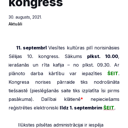
kongress
30. augusts, 2021.
Aktuāli
***
11. septembrī
Viesītes kultūras pilī norisināsies
Sēlijas 10. kongress. Sākums
plkst. 10.00
,
ierašanās un rīta kafija – no plkst. 09.30. Ar
plānoto darba kārtību var iepazīties
ŠEIT
.
Kongresa norises pārraide tiks nodrošināta
tiešsaistē (pieslēgšanās saite tiks izplatīta īsi pirms
pasākuma). Dalībai klātienē
*
nepieciešams
reģistrēties elektroniski
līdz 1. septembrim
ŠEIT
.
***
Ilūkstes pilsētas administrācijai ir iespēja