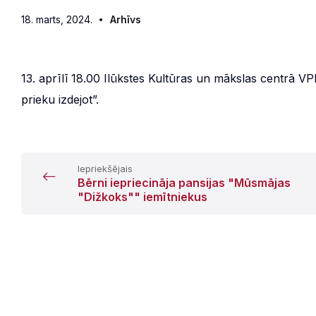
18. marts, 2024.
Arhīvs
13. aprīlī 18.00 Ilūkstes Kultūras un mākslas centrā V
prieku izdejot”.
Iepriekšējais
Bērni iepriecināja pansijas "Mūsmājas
"Dižkoks"" iemītniekus