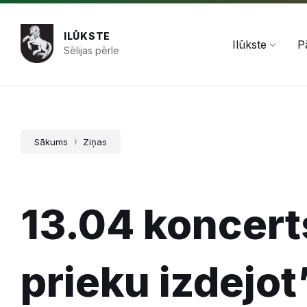
Pāriet
Skip
Skip
+371 654 478 50
pasts@ilukste.lv
uz
to
to
saturu
main
footer
ILŪKSTE
navigation
Ilūkste
P
Sēlijas pērle
Sākums
Ziņas
13.04 koncert
prieku izdejot