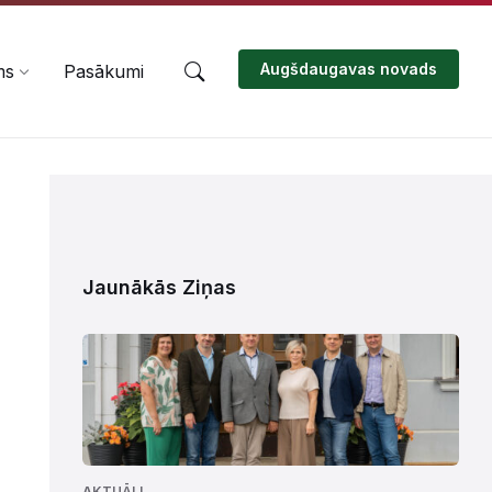
Augšdaugavas novads
ms
Pasākumi
Jaunākās Ziņas
AKTUĀLI