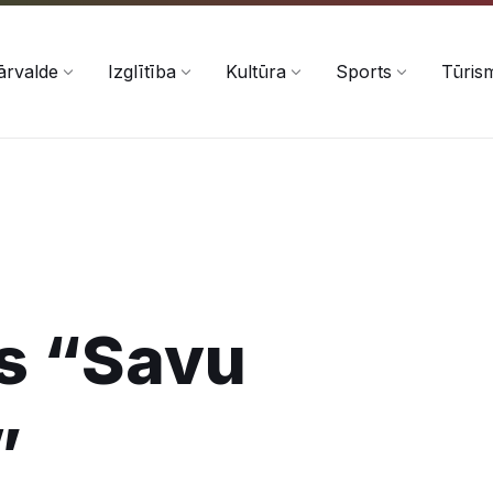
ārvalde
Izglītība
Kultūra
Sports
Tūris
s “Savu
”