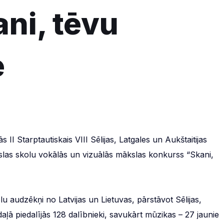
ni, tēvu
ē
 II Starptautiskais VIII Sēlijas, Latgales un Aukštaitijas
las skolu vokālās un vizuālās mākslas konkurss “Skani,
 audzēkņi no Latvijas un Lietuvas, pārstāvot Sēlijas,
aļā piedalījās 128 dalībnieki, savukārt mūzikas – 27 jaunie