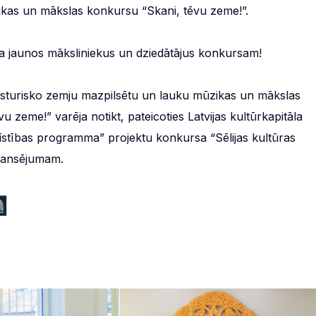
zikas un mākslas konkursu “Skani, tēvu zeme!”.
ja jaunos māksliniekus un dziedātājus konkursam!
as vēsturisko zemju mazpilsētu un lauku mūzikas un mākslas
 zeme!” varēja notikt, pateicoties Latvijas kultūrkapitāla
stības programma” projektu konkursa “Sēlijas kultūras
nansējumam.