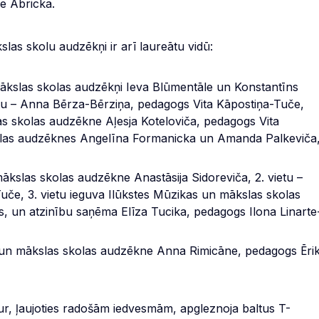
e Abricka.
s skolu audzēkņi ir arī laureātu vidū:
ākslas skolas audzēkņi Ieva Blūmentāle un Konstantīns
ietu – Anna Bērza-Bērziņa, pedagogs Vita Kāpostiņa-Tuče,
 skolas audzēkne Aļesja Koteloviča, pedagogs Vita
olas audzēknes Angelīna Formanicka un Amanda Palkeviča
kslas skolas audzēkne Anastāsija Sidoreviča, 2. vietu –
če, 3. vietu ieguva Ilūkstes Mūzikas un mākslas skolas
s, un atzinību saņēma Elīza Tucika, pedagogs Ilona Linarte
 un mākslas skolas audzēkne Anna Rimicāne, pedagogs Ēri
kur, ļaujoties radošām iedvesmām, apgleznoja baltus T-