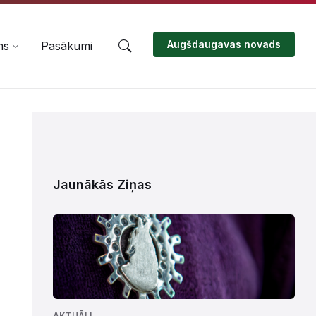
Augšdaugavas novads
ms
Pasākumi
Jaunākās Ziņas
AKTUĀLI