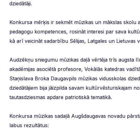
dziedātāji.
Konkursa mērķis ir sekmēt mūzikas un mākslas skolu a
pedagogu kompetences, rosināt interesi par sava kultū
kā arī veicināt sadarbību Sēlijas, Latgales un Lietuva
Audzēkņu sniegumu mūzikas daļā vērtēja trīs augsta lī
akadēmijas asociētā profesore, Vokālās katedras vadīt
Staņislava Broka Daugavpils mūzikas vidusskolas dzie
dziedātājiem bija jāizpilda savam kultūrvēsturiskajam 
tautasdziesmas apdare patriotiskā tematikā.
Konkursa mūzikas sadaļā Augšdaugavas novadu pārstāv
labus rezultātus: