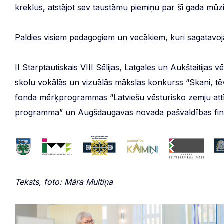
kreklus, atstājot sev taustāmu piemiņu par šī gada mū
Paldies visiem pedagogiem un vecākiem, kuri sagatavo
II Starptautiskais VIII Sēlijas, Latgales un Aukštaitij
skolu vokālās un vizuālās mākslas konkurss “Skani, tēvu
fonda mērķprogrammas “Latviešu vēsturisko zemju attī
programma” un Augšdaugavas novada pašvaldības fi
Teksts, foto: Māra Multiņa