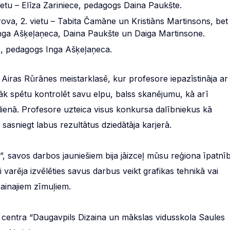
ietu – Elīza Zariniece, pedagogs Daina Paukšte.
rova, 2. vietu – Tabita Čamāne un Kristiāns Martinsons, bet 
Inga Ašķeļaņeca, Daina Paukšte un Daiga Martinsone.
, pedagogs Inga Ašķeļaņeca.
 Airas Rūrānes meistarklasē, kur profesore iepazīstināja ar
bāk spētu kontrolēt savu elpu, balss skanējumu, kā arī
ienā. Profesore uzteica visus konkursa dalībniekus kā
 sasniegt labus rezultātus dziedātāja karjerā.
”, savos darbos jauniešiem bija jāizceļ mūsu reģiona īpatnī
arēja izvēlēties savus darbus veikt grafikas tehnikā vai
ainajiem zīmuļiem.
 centra “Daugavpils Dizaina un mākslas vidusskola Saules