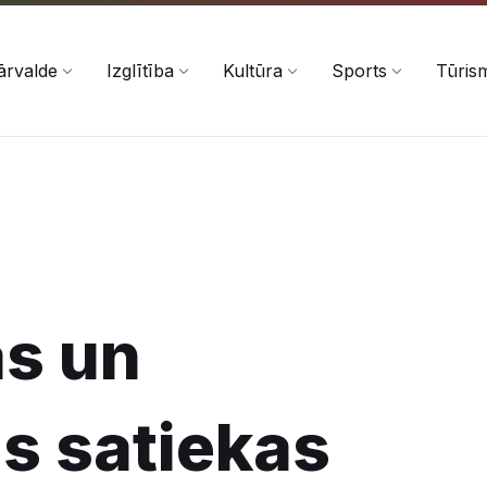
ārvalde
Izglītība
Kultūra
Sports
Tūris
as un
s satiekas