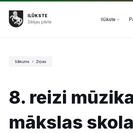
Pāriet
Skip
Skip
+371 654 478 50
pasts@ilukste.lv
uz
to
to
saturu
main
footer
ILŪKSTE
navigation
Ilūkste
P
Sēlijas pērle
Sākums
Ziņas
8. reizi mūzik
mākslas skola