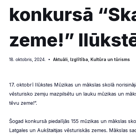
konkursā “Ska
zeme!” Ilūkst
18. oktobris, 2024.
Aktuāli
,
Izglītība
,
Kultūra un tūrisms
17. oktobrī Ilūkstes Mūzikas un mākslas skolā norisinājās
vēsturisko zemju mazpilsētu un lauku mūzikas un māks
tēvu zeme!”.
Šogad konkursā piedalījās 155 mūzikas un mākslas skolu
Latgales un Aukštaitijas vēsturiskās zemes. Mākslas sad