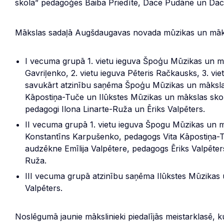
skola” pedagoģes Baiba Priedīte, Dace Pudāne un Dac
Mākslas sadaļā Augšdaugavas novada mūzikas un māksla
I vecuma grupā 1. vietu ieguva Špoģu Mūzikas un m
Gavriļenko, 2. vietu ieguva Pēteris Račkausks, 3. v
savukārt atzinību saņēma Špoģu Mūzikas un mākslas
Kāpostiņa-Tuče un Ilūkstes Mūzikas un mākslas sk
pedagogi Ilona Linarte-Ruža un Ēriks Valpēters.
II vecuma grupā 1. vietu ieguva Špogu Mūzikas un mā
Konstantīns Karpušenko, pedagogs Vita Kāpostiņa-Tu
audzēkne Emīlija Valpētere, pedagogs Ēriks Valpēter
Ruža.
III vecuma grupā atzinību saņēma Ilūkstes Mūzikas
Valpēters.
Noslēgumā jaunie mākslinieki piedalījās meistarklasē, 