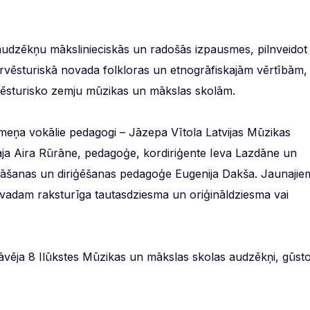
udzēkņu mākslinieciskās un radošās izpausmes, pilnveidot
rvēsturiskā novada folkloras un etnogrāfiskajām vērtībām,
s vēsturisko zemju mūzikas un mākslas skolām.
meņa vokālie pedagogi – Jāzepa Vītola Latvijas Mūzikas
āja Aira Rūrāne, pedagoģe, kordiriģente Ieva Lazdāne un
dāšanas un diriģēšanas pedagoģe Eugenija Dakša. Jaunajie
novadam raksturīga tautasdziesma un oriģināldziesma vai
ēja 8 Ilūkstes Mūzikas un mākslas skolas audzēkņi, gūsto