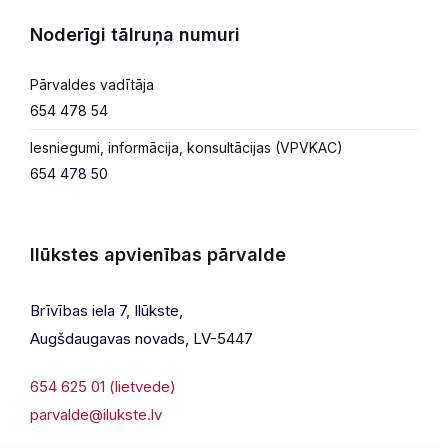
Noderīgi tālruņa numuri
Pārvaldes vadītāja
654 478 54
Iesniegumi, informācija, konsultācijas (VPVKAC)
654 478 50
Ilūkstes apvienības pārvalde
Brīvības iela 7, Ilūkste,
Augšdaugavas novads, LV-5447
654 625 01 (lietvede)
parvalde@ilukste.lv