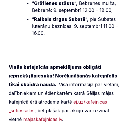
“
Grāfienes stāsts
“, Bebrenes muiža,
Bebrenē: 9. septembrī 12.00 – 18.00;
“
Raibais tirgus Subatē
“, pie Subates
luterāņu baznīcas: 9. septembrī 11.00 –
16.00.
Visās kafejnīcās apmeklējums obligāti
iepriekš jāpiesaka! Norēķināšanās kafejnīcās
tikai skaidrā naudā.
Visa informācija par vietām,
dalībniekiem un ēdienkartēm katrā Sēlijas mājas
kafejnīcā ērti atrodama kartē
ej
.uz
/kafejnicas
_selijassalas
, bet plašāk par akciju var uzzināt
vietnē
majaskafejnicas
.lv
.