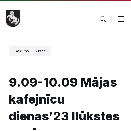
Pāriet
Skip
Skip
uz
to
to
saturu
main
footer
navigation
Sākums
Ziņas
9.09-10.09 Mājas
kafejnīcu
dienas’23 Ilūkstes