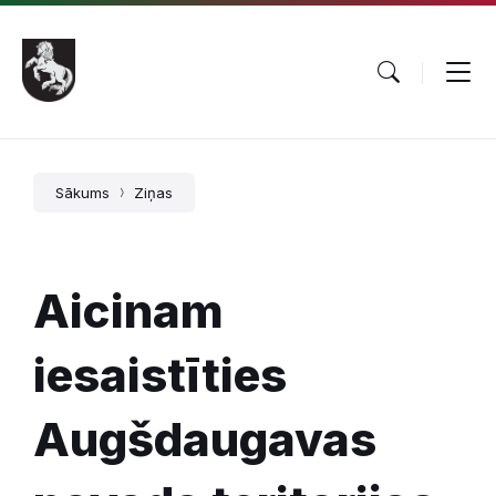
Pāriet
Skip
Skip
uz
to
to
saturu
main
footer
navigation
Sākums
Ziņas
Aicinam
iesaistīties
Augšdaugavas