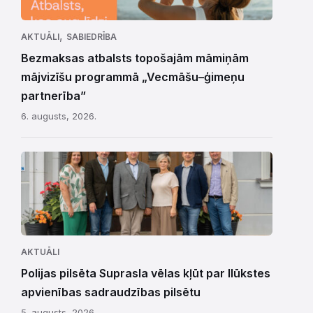
,
AKTUĀLI
SABIEDRĪBA
Bezmaksas atbalsts topošajām māmiņām
mājvizīšu programmā „Vecmāšu–ģimeņu
partnerība”
6. augusts, 2026.
AKTUĀLI
Polijas pilsēta Suprasla vēlas kļūt par Ilūkstes
apvienības sadraudzības pilsētu
5. augusts, 2026.