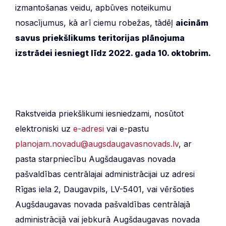
izmantošanas veidu, apbūves noteikumu
nosacījumus, kā arī ciemu robežas, tādēļ
a
icinām
savus priekšlikums teritorijas plānojuma
izstrādei iesniegt līdz 2022. gada 10. oktobrim.
Rakstveida priekšlikumi iesniedzami, nosūtot
elektroniski uz
e-adresi
vai e-pastu
planojam.novadu@augsdaugavasnovads.lv
, ar
pasta starpniecību Augšdaugavas novada
pašvaldības centrālajai administrācijai uz adresi
Rīgas iela 2, Daugavpils, LV-5401, vai vēršoties
Augšdaugavas novada pašvaldības centrālajā
administrācijā vai jebkurā Augšdaugavas novada